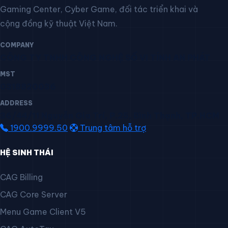
Gaming Center, Cyber Game, đối tác triển khai và
cộng đồng kỹ thuật Việt Nam.
COMPANY
CÔNG TY TNHH CÔNG NGHỆ SỐ VI TÍNH AN PHÁT
MST
0318820036
ADDRESS
36/44/11 Nguyễn Gia Trí, P.25, Bình Thạnh, TP.HCM
1900.9999.50
Trung tâm hỗ trợ
HỆ SINH THÁI
CAG Billing
CAG Core Server
Menu Game Client V5