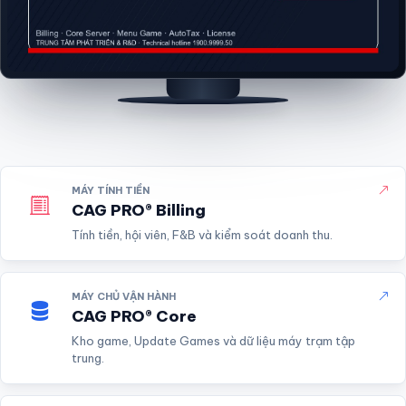
CAG PRO Cloud - hệ sinh thái phần mềm vận hành
Gaming Center
Ba sản phẩm cốt lõi trong hệ sinh t
MÁY TÍNH TIỀN
CAG PRO® Billing
Tính tiền, hội viên, F&B và kiểm soát doanh thu.
MÁY CHỦ VẬN HÀNH
CAG PRO® Core
Kho game, Update Games và dữ liệu máy trạm tập
trung.