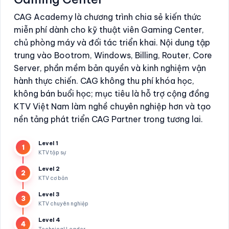
CAG Academy là chương trình chia sẻ kiến thức
miễn phí dành cho kỹ thuật viên Gaming Center,
chủ phòng máy và đối tác triển khai. Nội dung tập
trung vào Bootrom, Windows, Billing, Router, Core
Server, phần mềm bản quyền và kinh nghiệm vận
hành thực chiến. CAG không thu phí khóa học,
không bán buổi học; mục tiêu là hỗ trợ cộng đồng
KTV Việt Nam làm nghề chuyên nghiệp hơn và tạo
nền tảng phát triển CAG Partner trong tương lai.
Level 1
1
KTV tập sự
Level 2
2
KTV cơ bản
Level 3
3
KTV chuyên nghiệp
Level 4
4