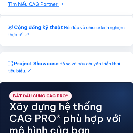
Tìm hiểu CAG Partner
Cộng đồng kỹ thuật
Hỏi đáp và chia sẻ kinh nghiệm
thực tế.
Project Showcase
Hồ sơ và câu chuyện triển khai
tiêu biểu.
BẮT ĐẦU CÙNG CAG PRO®
Xây dựng hệ thống
CAG PRO® phù hợp với
mô hình của bạn