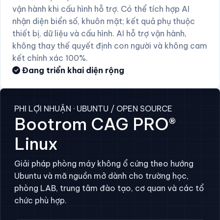
vận hành khi cấu hình hỗ trợ. Có thể tích hợp AI
nhận diện biển số, khuôn mặt; kết quả phụ thuộc
thiết bị, dữ liệu và cấu hình. AI hỗ trợ vận hành,
không thay thế quyết định con người và không cam
kết chính xác 100%.
Đang triển khai diện rộng
PHI LỢI NHUẬN · UBUNTU / OPEN SOURCE
Bootrom CAG PRO®
Linux
Giải pháp phòng máy không ổ cứng theo hướng
Ubuntu và mã nguồn mở dành cho trường học,
phòng LAB, trung tâm đào tạo, cơ quan và các tổ
chức phù hợp.