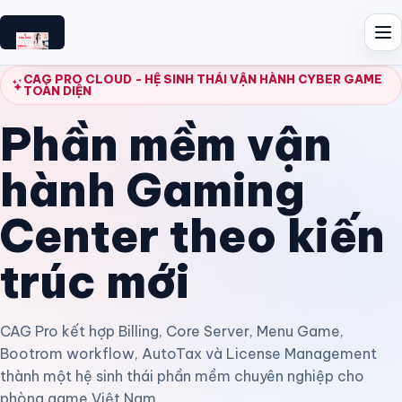
CAG PRO CLOUD - HỆ SINH THÁI VẬN HÀNH CYBER GAME
TOÀN DIỆN
Phần mềm vận
hành Gaming
Center theo kiến
trúc mới
CAG Pro kết hợp Billing, Core Server, Menu Game,
Bootrom workflow, AutoTax và License Management
thành một hệ sinh thái phần mềm chuyên nghiệp cho
phòng game Việt Nam.